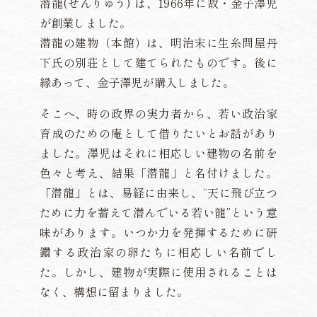
潜龍(せんりゅう) は、1966年に故・金子澤児
が創業しました。
潜龍の建物（本館）は、明治末に生糸問屋丹
下氏の別荘として建てられたものです。後に
058-
縁あって、金子澤児が購入しました。
そこへ、時の政界の実力者から、若い政治家
ご予約
育成のための庵として借りたいとお話があり
ました。澤児はそれに相応しい建物の名前を
色々と考え、結果「潜龍」と名付けました。
「潜龍」とは、易経に由来し、“天に飛び立つ
ために力を蓄えて潜んでいる若い龍”という意
味があります。いつか力を発揮するために研
鑽する政治家の卵たちに相応しい名前でし
た。しかし、建物が実際に使用されることは
なく、構想に留まりました。