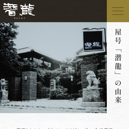
屋号
「
潜龍
」
の由来